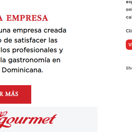
ex
on
ca
Cl
V
Sh