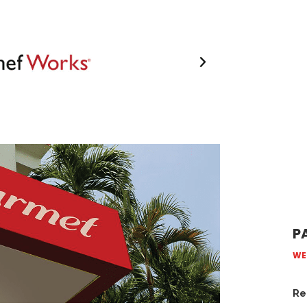
P
WE
Re